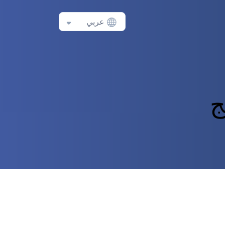
عربي
ج